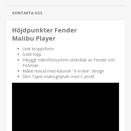
KONTAKTA OSS
Höjdpunkter Fender
Malibu Player
Unik kroppsform
Solid topp
Inbyggt mikrofonsystem utvecklat av Fender och
Fishman
Målat huvud med klassisk "6-in-line" design
Slim-Taper mahognyhals med C-profil