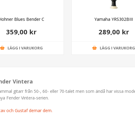
Hohner Blues Bender C
Yamaha YRS302BIII
359,00 kr
289,00 kr
LÄGG I VARUKORG
LÄGG I VARUKOR
nder Vintera
gammal gitarr från 50-, 60- eller 70-talet men som ändå har vissa mod
nya Fender Vintera-serien.
stav och Gustaf demar dem.