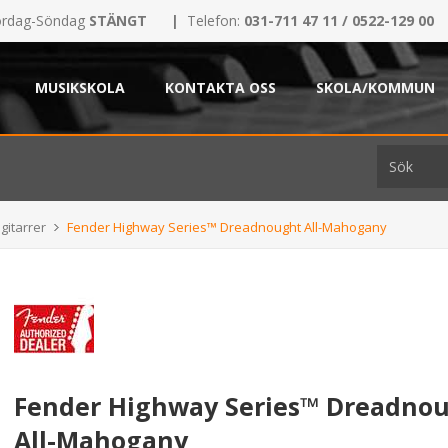
rdag-Söndag
STÄNGT
|
Telefon:
031-711 47 11 / 0522-129 00
MUSIKSKOLA
KONTAKTA OSS
SKOLA/KOMMUN
gitarrer
Fender Highway Series™ Dreadnought All-Mahogany
Fender Highway Series™ Dreadno
All-Mahogany