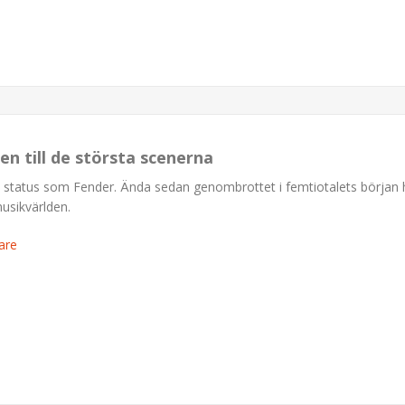
en till de största scenerna
a status som Fender. Ända sedan genombrottet i femtiotalets början 
musikvärlden.
are