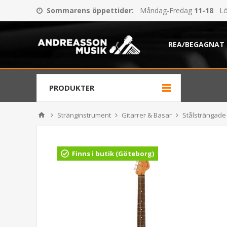
Sommarens öppettider
:
Måndag-Fredag
11-18
Lö
REA/BEGAGNAT
PRODUKTER
Stränginstrument
Gitarrer & Basar
Stålsträngade 
Finns i butik (Göteborg)