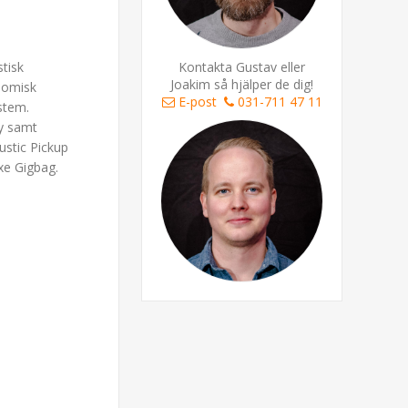
stisk
Kontakta Gustav eller
Joakim så hjälper de dig!
nomisk
E-post
031-711 47 11
stem.
ny samt
stic Pickup
xe Gigbag.