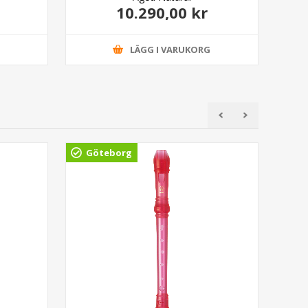
10.290,00 kr
G
LÄGG I VARUKORG
Göteborg
Gö