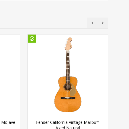
Ud
g Mojave
Fender California Vintage Malibu™
Aged Natural