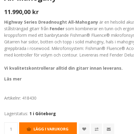
11.990,00 kr
Highway Series Dreadnought All-Mahogany
är en helsolid aku
stålsträngad gitarr från
Fender
som kombinerar en tunn och ergo
kroppsform med ett banbrytande Fishman® Fluence® mikrofonsy
Gitarren har sidor, botten och topp i solid mahogny, hals i mahog
greppbräda i rosewood. Mikrofonsystem: Fishman® Fluence® Acou
med kontroller för volym och contour. Levereras med Fender Delu
Vi
kvalitetskontrollerar
alltid din gitarr innan leverans.
Läs mer
Artikelnr:
418430
Lagerstatus:
1 i Göteborg