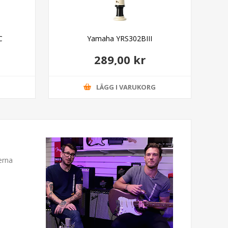
C
Yamaha YRS302BIII
Ada
289,00 kr
G
LÄGG I VARUKORG
erna