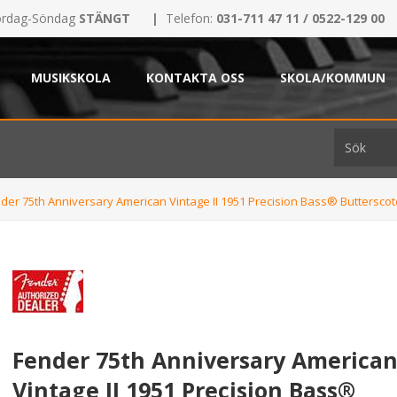
rdag-Söndag
STÄNGT
|
Telefon:
031-711 47 11 / 0522-129 00
MUSIKSKOLA
KONTAKTA OSS
SKOLA/KOMMUN
der 75th Anniversary American Vintage II 1951 Precision Bass® Buttersco
Fender 75th Anniversary America
Vintage II 1951 Precision Bass®