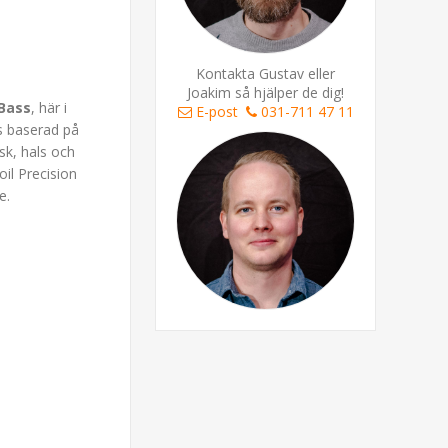
Kontakta Gustav eller
Joakim så hjälper de dig!
 Bass
, här i
E-post
031-711 47 11
as baserad på
sk, hals och
il Precision
e.