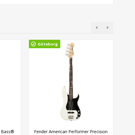
Göteborg
z Bass®
Fender American Performer Precision
S