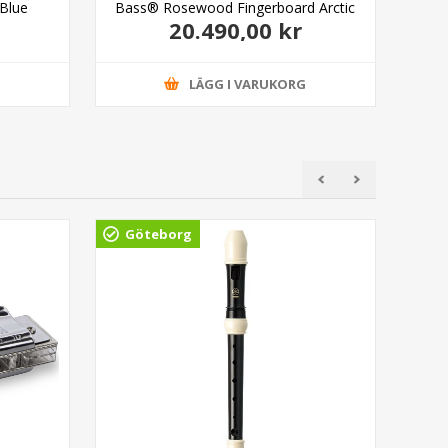
Blue
Bass® Rosewood Fingerboard Arctic
20.490,00 kr
White
G
LÄGG I VARUKORG
Göteborg
Gö