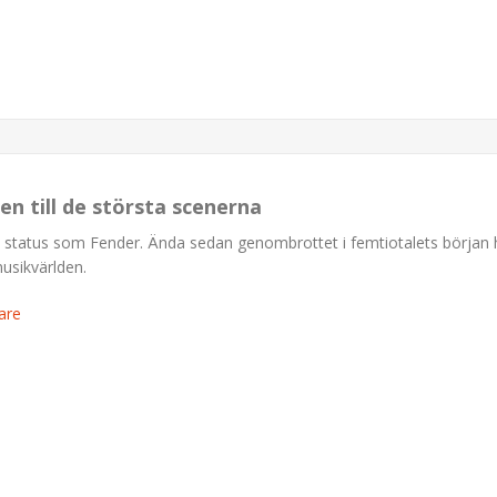
en till de största scenerna
a status som Fender. Ända sedan genombrottet i femtiotalets början 
musikvärlden.
are