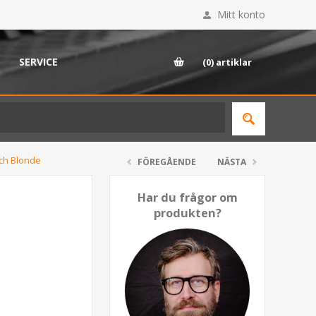
Mitt konto
SERVICE
(0)
artiklar
tch Blonde
FÖREGÅENDE
NÄSTA
Har du frågor om
produkten?
n