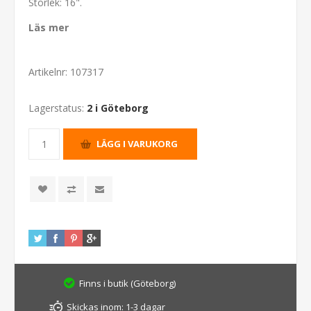
Storlek: 16".
Läs mer
Artikelnr:
107317
Lagerstatus:
2 i Göteborg
Finns i butik (Göteborg)
Skickas inom:
1-3 dagar