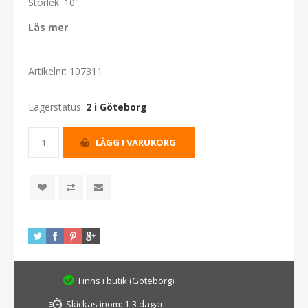
Storlek: 10".
Läs mer
Artikelnr:
107311
Lagerstatus:
2 i Göteborg
Finns i butik (Göteborg)
Skickas inom:
1-3 dagar