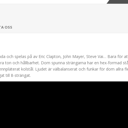
TA OSS
ända och spelas på av Eric Clapton, John Mayer, Steve Vai… Bara för at
era ton och hållbarhet. Dom spunna strängarna har en hex-formad stålk
pläterat kolstål. Ljudet är välbalanserat och funkar för dom allra fles
t till 8-strängat.