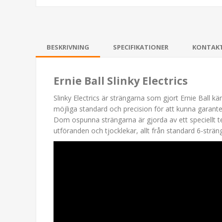
BESKRIVNING
SPECIFIKATIONER
KONTAK
Ernie Ball Slinky Electrics
Slinky Electrics är strängarna som gjort Ernie Ball k
möjliga standard och precision för att kunna garant
Dom ospunna strängarna är gjorda av ett speciellt tenn
utföranden och tjocklekar, allt från standard 6-stränga