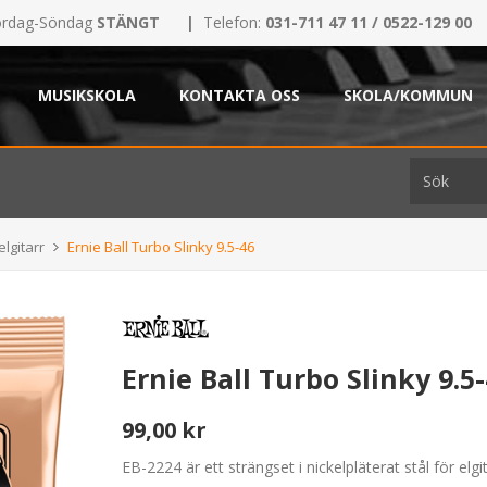
rdag-Söndag
STÄNGT
|
Telefon:
031-711 47 11 / 0522-129 00
MUSIKSKOLA
KONTAKTA OSS
SKOLA/KOMMUN
elgitarr
Ernie Ball Turbo Slinky 9.5-46
Ernie Ball Turbo Slinky 9.5
99,00 kr
EB-2224 är ett strängset i nickelpläterat stål för elg