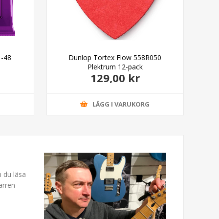
1-48
Dunlop Tortex Flow 558R050
Plektrum 12-pack
129,00 kr
G
LÄGG I VARUKORG
n du läsa
arren