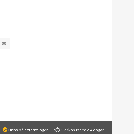
Finns på externt lager
Skickas inom:
2-4 dagar