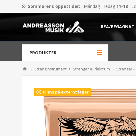
Sommarens öppettider
:
Måndag-Fredag
11-18
Lö
REA/BEGAGNAT
PRODUKTER
Stränginstrument
Strängar & Plektrum
Strängar - 
Finns på externt lager