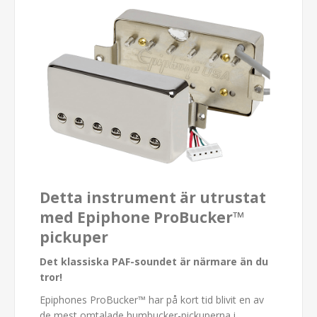
Detta instrument är utrustat
med Epiphone ProBucker™
pickuper
Det klassiska PAF-soundet är närmare än du
tror!
Epiphones ProBucker™ har på kort tid blivit en av
de mest omtalade humbucker-pickuperna i