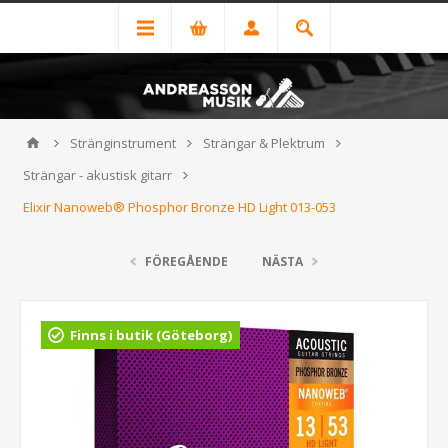
Stränginstrument
Strängar & Plektrum
Strängar - akustisk gitarr
Elixir Nanoweb® Phosphor Bronze HD Light 013-053
FÖREGÅENDE
NÄSTA
Finns i butik (Göteborg)