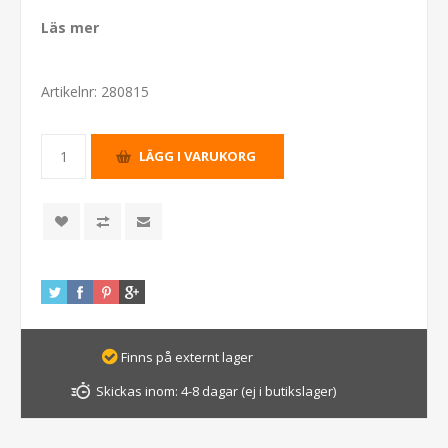
Läs mer
Artikelnr:
280815
Finns på externt lager
Skickas inom:
4-8 dagar (ej i butikslager)