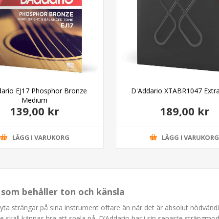
ario EJ17 Phosphor Bronze
D'Addario XTABR1047 Extra
Medium
139,00 kr
189,00 kr
LÄGG I VARUKORG
LÄGG I VARUKOR
s som behåller ton och känsla
byta strängar på sina instrument oftare än när det är absolut nödvändigt
de skall kännas bra att spela på. D’Addario har i sin senaste strängmod