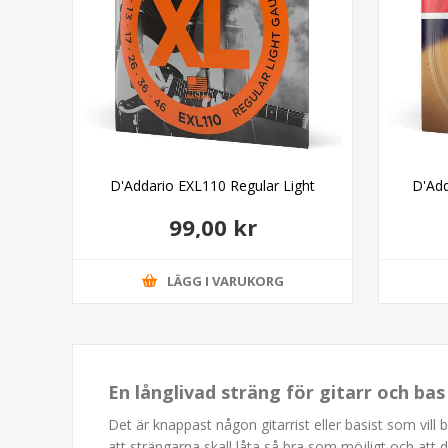
ight
D'Addario EXL110 Regular Light
D'Add
99,00 kr
LÄGG I VARUKORG
En långlivad sträng för gitarr och ba
Det är knappast någon gitarrist eller basist som vill 
att strängarna skall låta så bra som möjligt och att 