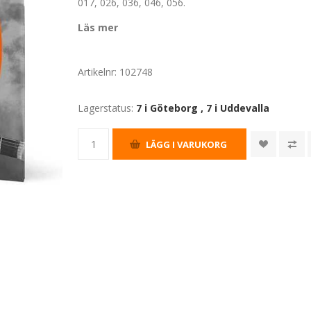
017, 026, 036, 046, 056.
Läs mer
Artikelnr:
102748
Lagerstatus:
7 i Göteborg
,
7 i Uddevalla