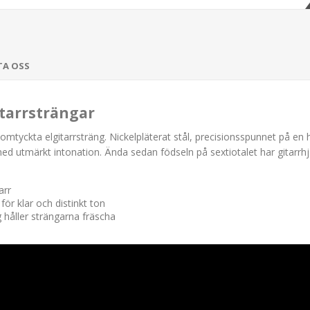
TA OSS
itarrsträngar
ckta elgitarrsträng. Nickelpläterat stål, precisionsspunnet på en he
med utmärkt intonation. Ända sedan födseln på sextiotalet har gitarrhj
arr
ör klar och distinkt ton
 håller strängarna fräscha