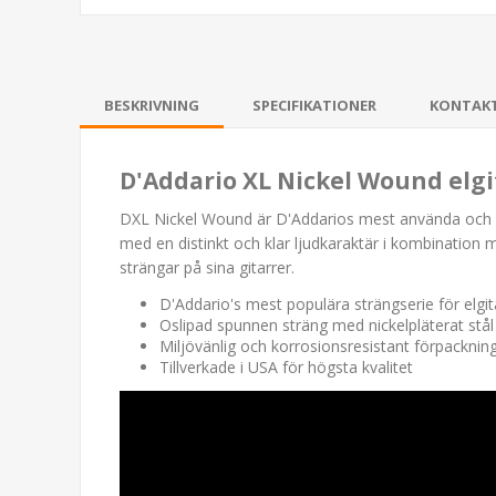
BESKRIVNING
SPECIFIKATIONER
KONTAK
D'Addario XL Nickel Wound elg
DXL Nickel Wound är D'Addarios mest använda och omty
med en distinkt och klar ljudkaraktär i kombination 
strängar på sina gitarrer.
D'Addario's mest populära strängserie för elgit
Oslipad spunnen sträng med nickelpläterat stål f
Miljövänlig och korrosionsresistant förpackning
Tillverkade i USA för högsta kvalitet