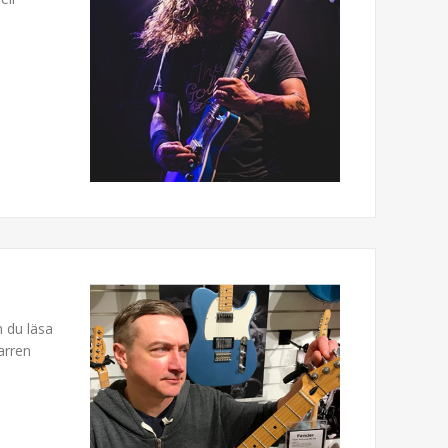
n du läsa
arren