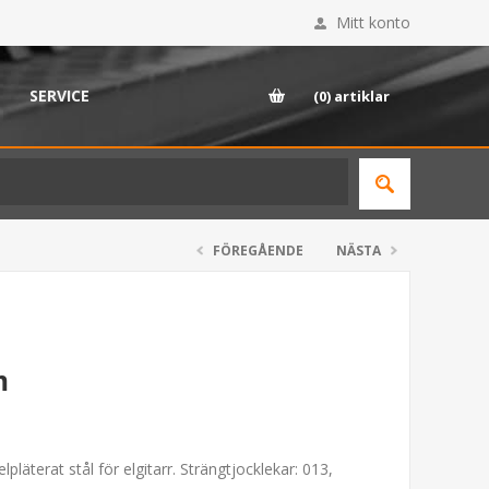
Mitt konto
SERVICE
(0)
artiklar
FÖREGÅENDE
NÄSTA
m
pläterat stål för elgitarr. Strängtjocklekar: 013,