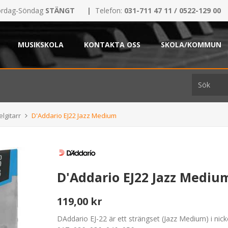
rdag-Söndag
STÄNGT
|
Telefon:
031-711 47 11 / 0522-129 00
MUSIKSKOLA
KONTAKTA OSS
SKOLA/KOMMUN
elgitarr
D'Addario EJ22 Jazz Medium
D'Addario EJ22 Jazz Mediu
119,00 kr
DAddario EJ-22 är ett strängset (Jazz Medium) i nickel