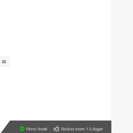
Finns i butik
Skickas inom:
1-3 dagar