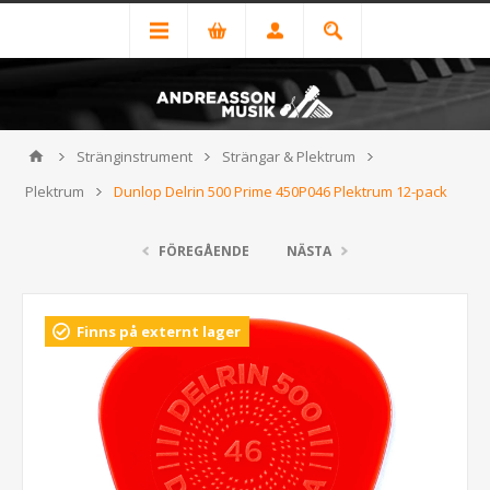
Stränginstrument
Strängar & Plektrum
Plektrum
Dunlop Delrin 500 Prime 450P046 Plektrum 12-pack
FÖREGÅENDE
NÄSTA
Finns på externt lager