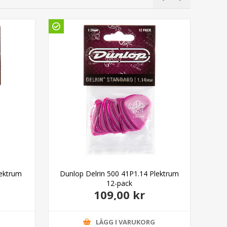
Gö
lektrum
Dunlop Delrin 500 41P1.14 Plektrum
Du
12-pack
109,00 kr
G
LÄGG I VARUKORG