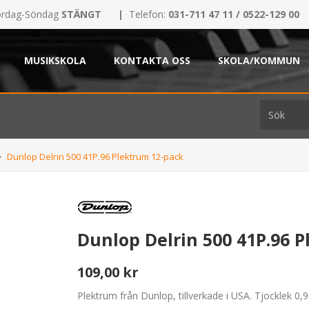
rdag-Söndag
STÄNGT
|
Telefon:
031-711 47 11 / 0522-129 00
MUSIKSKOLA
KONTAKTA OSS
SKOLA/KOMMUN
Dunlop Delrin 500 41P.96 Plektrum 12-pack
Dunlop Delrin 500 41P.96 
109,00 kr
Plektrum från Dunlop, tillverkade i USA. Tjocklek 0,