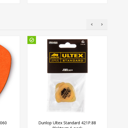
R060
Dunlop Ultex Standard 421P.88
D'Ad