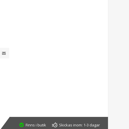
Finns i butik
Skickas inom:
1-3 dagar