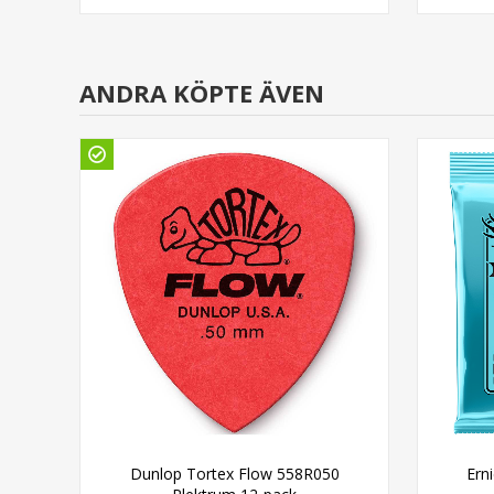
ANDRA KÖPTE ÄVEN
73
Dunlop Tortex Flow 558R050
Erni