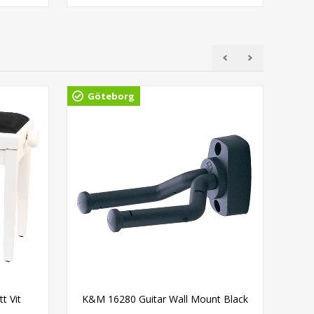
Göteborg
Gö
t Vit
K&M 16280 Guitar Wall Mount Black
D'A