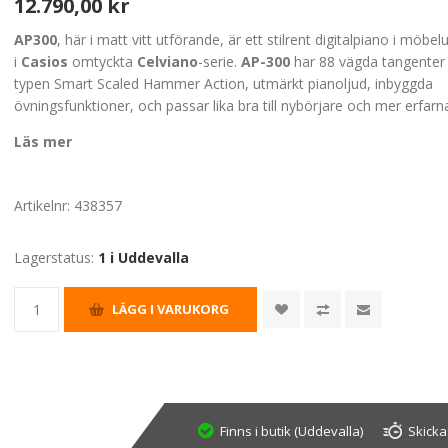
12.790,00 kr
AP300
, här i matt vitt utförande, är ett stilrent digitalpiano i möbe
i
Casios
omtyckta
Celviano
-serie.
AP-300
har 88 vägda tangenter
typen Smart Scaled Hammer Action, utmärkt pianoljud, inbyggda
övningsfunktioner, och passar lika bra till nybörjare och mer erfarna
Läs mer
Artikelnr:
438357
Lagerstatus:
1 i Uddevalla
Finns i butik (Uddevalla)
Skicka