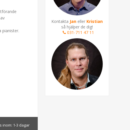
lutförande
 av
Kontakta
Jan
eller
Kristian
så hjälper de dig!
 pianister.
031-711 47 11
s inom:
1-3 dagar