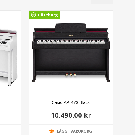
Göteborg
Gö
Casio AP-470 Black
10.490,00 kr
G
LÄGG I VARUKORG