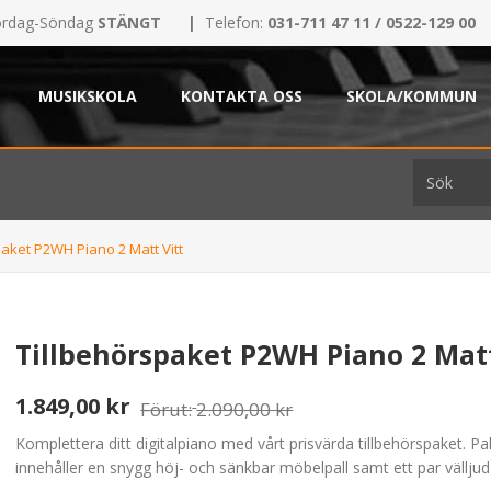
rdag-Söndag
STÄNGT
|
Telefon:
031-711 47 11 / 0522-129 00
MUSIKSKOLA
KONTAKTA OSS
SKOLA/KOMMUN
paket P2WH Piano 2 Matt Vitt
Tillbehörspaket P2WH Piano 2 Matt
1.849,00 kr
Förut:
2.090,00 kr
Komplettera ditt digitalpiano med vårt prisvärda tillbehörspaket. Pa
innehåller en snygg höj- och sänkbar möbelpall samt ett par välljud