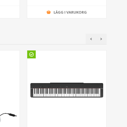
G
LÄGG I VARUKORG
Gö