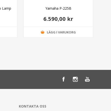
o Lamp
Yamaha P-225B
K&
6.590,00 kr
G
LÄGG I VARUKORG
KONTAKTA OSS