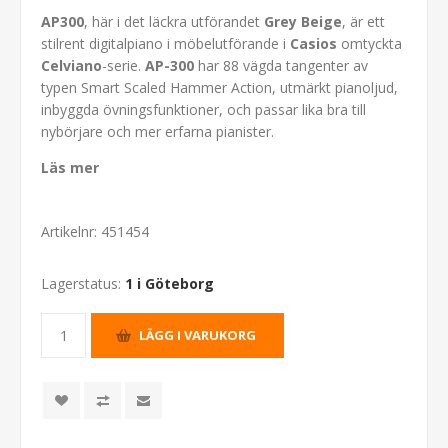
AP300
, här i det läckra utförandet
Grey Beige
, är ett
stilrent digitalpiano i möbelutförande i
Casios
omtyckta
Celviano
-serie.
AP-300
har 88 vägda tangenter av
typen Smart Scaled Hammer Action, utmärkt pianoljud,
inbyggda övningsfunktioner, och passar lika bra till
nybörjare och mer erfarna pianister.
Läs mer
Artikelnr:
451454
Lagerstatus:
1 i Göteborg