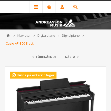
Klaviatur
Digitalpiano
Digitalpiano
Casio AP-300 Black
FÖREGÅENDE
NÄSTA
Finns på externt lager