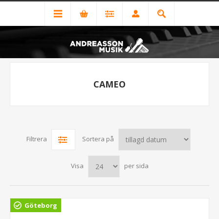
CAMEO
Filtrera
Sortera på
Visa
per sida
Göteborg