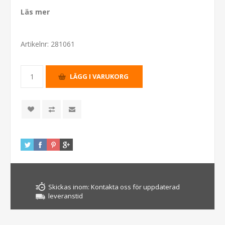
Läs mer
Artikelnr:
281061
Skickas inom:
Kontakta oss för uppdaterad
leveranstid