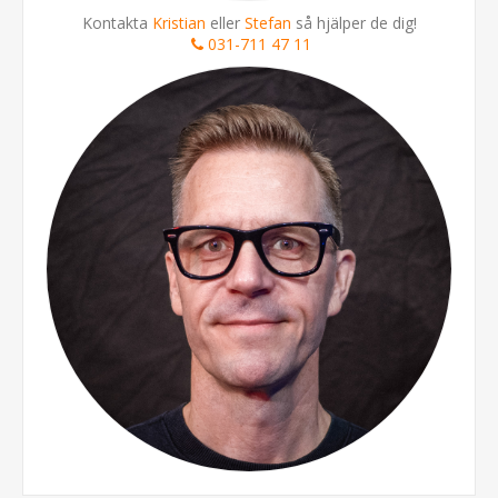
Kontakta
Kristian
eller
Stefan
så hjälper de dig!
031-711 47 11