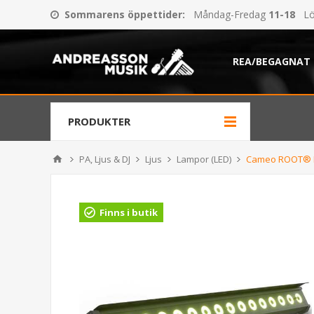
Sommarens öppettider
:
Måndag-Fredag
11-18
Lö
REA/BEGAGNAT
PRODUKTER
PA, Ljus & DJ
Ljus
Lampor (LED)
Cameo ROOT® 
Finns i butik