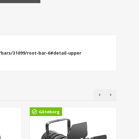
/bars/31099/root-bar-6#detail-upper
Göteborg
Gö