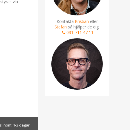
styras via
Kontakta
Kristian
eller
Stefan
så hjälper de dig!
031-711 47 11
s inom:
1-3 dagar