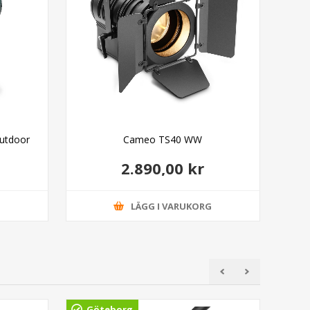
utdoor
Cameo TS40 WW
2.890,00 kr
G
LÄGG I VARUKORG
Göteborg
Gö