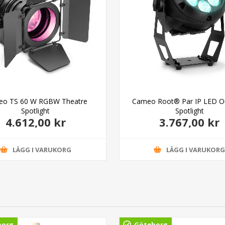
o TS 60 W RGBW Theatre
Cameo Root® Par IP LED O
Spotlight
Spotlight
4.612,00 kr
3.767,00 kr
LÄGG I VARUKORG
LÄGG I VARUKOR
borg
Göteborg