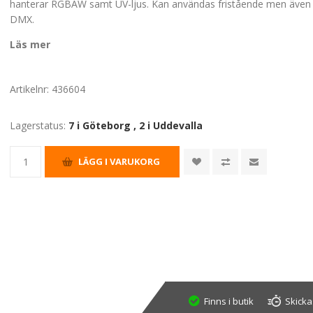
hanterar RGBAW samt UV-ljus. Kan användas fristående men även 
DMX.
Läs mer
Artikelnr:
436604
Lagerstatus:
7 i Göteborg
,
2 i Uddevalla
Finns i butik
Skicka