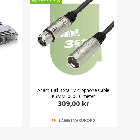
C
Adam Hall 3 Star Microphone Cable
Ada
K3MMF0600 6 meter
309,00 kr
G
LÄGG I VARUKORG