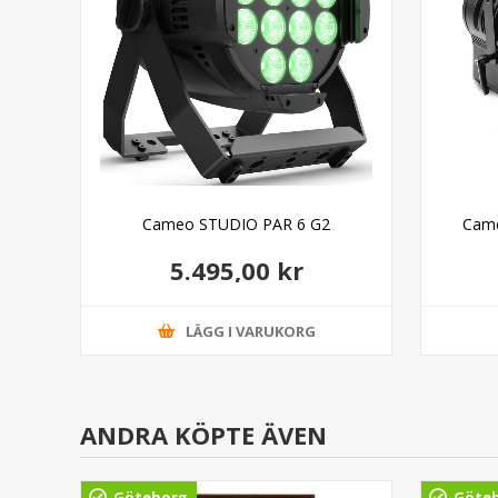
s
Cameo STUDIO PAR 6 G2
Came
5.495,00 kr
LÄGG I VARUKORG
ANDRA KÖPTE ÄVEN
Göteborg
Göte