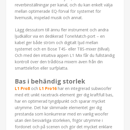
reverbinställningar per kanal, och du kan enkelt välja
mellan optimerade EQ-förval för systemet för
livemusik, inspelad musik och annat.
Lägg dessutom till ännu fler instrument och andra
ljudkällor via en dedikerad ToneMatch-port – en
kabel ger både ström och digitalt ljud mellan
systemet och en Bose T4S- eller T8S-mixer (tillval).
Och med den intuitiva appen L1 Mix får du fullständig
kontroll över den trådlösa mixern även från din
smarttelefon eller surfplatta.
Bas i behändig storlek
L1 Pro8
och
L1 Pro16
har en integrerad subwoofer
med ett unikt racetrack-element ger dig kraftfull bas,
har en optimerad tyngdpunkt och sparar mycket
utrymme. Det här slimmade elementet ger dig
prestanda som konkurrerar med en vanlig woofer
utan den besvärliga storleken, frigör utrymme i
fordonet och på scenen och gör det mycket enklare