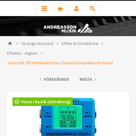
Stränginstrument
Effekt & Förstärkare
Effekter - elgitarr
Zoom MS-70CDR+MultiStomp Chorus/Delay/Reverb Pedal
FÖREGÅENDE
NÄSTA
Finns i butik (Göteborg)