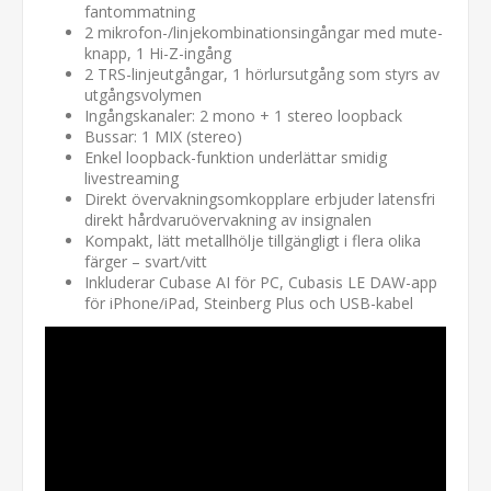
fantommatning
2 mikrofon-/linjekombinationsingångar med mute-
knapp, 1 Hi-Z-ingång
2 TRS-linjeutgångar, 1 hörlursutgång som styrs av
utgångsvolymen
Ingångskanaler: 2 mono + 1 stereo loopback
Bussar: 1 MIX (stereo)
Enkel loopback-funktion underlättar smidig
livestreaming
Direkt övervakningsomkopplare erbjuder latensfri
direkt hårdvaruövervakning av insignalen
Kompakt, lätt metallhölje tillgängligt i flera olika
färger – svart/vitt
Inkluderar Cubase AI för PC, Cubasis LE DAW-app
för iPhone/iPad, Steinberg Plus och USB-kabel