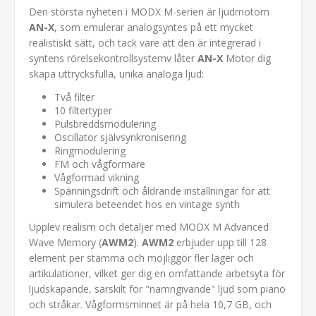
Den största nyheten i MODX M-serien är ljudmotorn
AN-X
, som emulerar analogsyntes på ett mycket
realistiskt sätt, och tack vare att den är integrerad i
syntens rörelsekontrollsystemv låter
AN-X
Motor dig
skapa uttrycksfulla, unika analoga ljud:
Två filter
10 filtertyper
Pulsbreddsmodulering
Oscillator självsynkronisering
Ringmodulering
FM och vågformare
Vågformad vikning
Spänningsdrift och åldrande inställningar för att
simulera beteendet hos en vintage synth
Upplev realism och detaljer med MODX M Advanced
Wave Memory (
AWM2
).
AWM2
erbjuder upp till 128
element per stämma och möjliggör fler lager och
artikulationer, vilket ger dig en omfattande arbetsyta för
ljudskapande, särskilt för "namngivande" ljud som piano
och stråkar. Vågformsminnet är på hela 10,7 GB, och