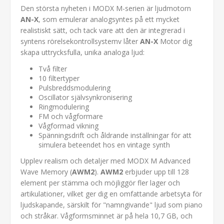
Den största nyheten i MODX M-serien är ljudmotorn
AN-X
, som emulerar analogsyntes på ett mycket
realistiskt sätt, och tack vare att den är integrerad i
syntens rörelsekontrollsystemv låter
AN-X
Motor dig
skapa uttrycksfulla, unika analoga ljud:
Två filter
10 filtertyper
Pulsbreddsmodulering
Oscillator självsynkronisering
Ringmodulering
FM och vågformare
Vågformad vikning
Spänningsdrift och åldrande inställningar för att
simulera beteendet hos en vintage synth
Upplev realism och detaljer med MODX M Advanced
Wave Memory (
AWM2
).
AWM2
erbjuder upp till 128
element per stämma och möjliggör fler lager och
artikulationer, vilket ger dig en omfattande arbetsyta för
ljudskapande, särskilt för "namngivande" ljud som piano
och stråkar. Vågformsminnet är på hela 10,7 GB, och