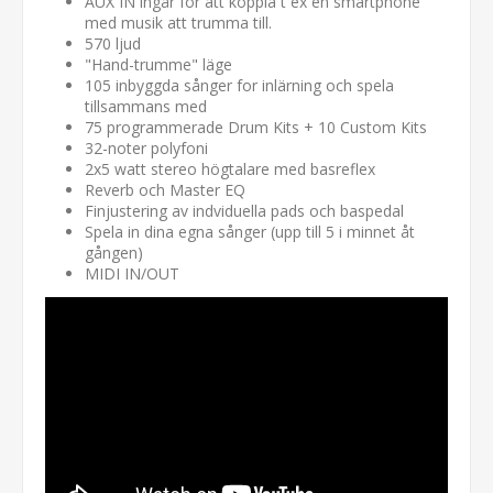
AUX IN ingår för att koppla t ex en smartphone
med musik att trumma till.
570 ljud
"Hand-trumme" läge
105 inbyggda sånger for inlärning och spela
tillsammans med
75 programmerade Drum Kits + 10 Custom Kits
32-noter polyfoni
2x5 watt stereo högtalare med basreflex
Reverb och Master EQ
Finjustering av indviduella pads och baspedal
Spela in dina egna sånger (upp till 5 i minnet åt
gången)
MIDI IN/OUT