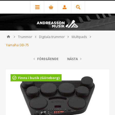
Trummor
Digitala trummor
Multipads
Yamaha DD-75
FÖREGÅENDE
NÄSTA
Finns i butik (Göteborg)