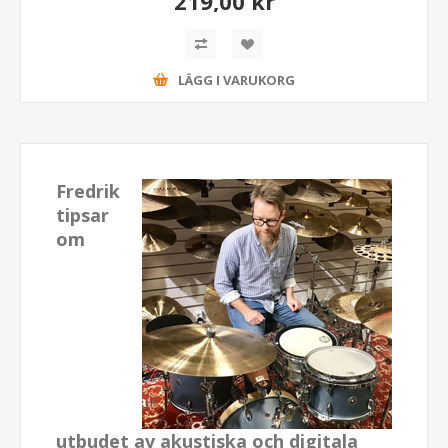
219,00 kr
LÄGG I VARUKORG
Fredrik
tipsar
om
utbudet av akustiska och digitala