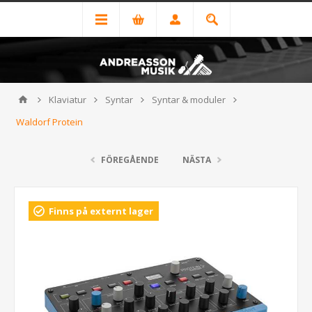
Klaviatur
Syntar
Syntar & moduler
Waldorf Protein
FÖREGÅENDE
NÄSTA
Finns på externt lager