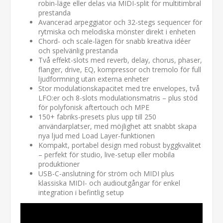
robin-läge eller delas via MIDI-split för multitimbral
prestanda
Avancerad arpeggiator och 32-stegs sequencer för
rytmiska och melodiska mönster direkt i enheten
Chord- och scale-lägen för snabb kreativa idéer
och spelvänlig prestanda
Två effekt-slots med reverb, delay, chorus, phaser,
flanger, drive, EQ, kompressor och tremolo för full
ljudformning utan externa enheter
Stor modulationskapacitet med tre envelopes, två
LFO:er och 8-slots modulationsmatris – plus stöd
för polyfonisk aftertouch och MPE
150+ fabriks-presets plus upp till 250
användarplatser, med möjlighet att snabbt skapa
nya ljud med Load Layer-funktionen
Kompakt, portabel design med robust byggkvalitet
– perfekt för studio, live-setup eller mobila
produktioner
USB-C-anslutning för ström och MIDI plus
klassiska MIDI- och audioutgångar för enkel
integration i befintlig setup