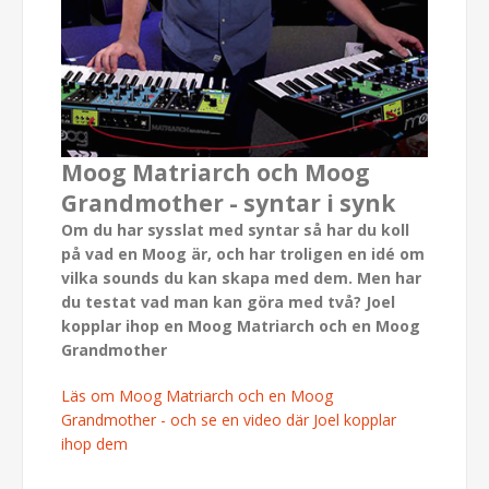
Moog Matriarch och Moog
Grandmother - syntar i synk
Om du har sysslat med syntar så har du koll
på vad en Moog är, och har troligen en idé om
vilka sounds du kan skapa med dem. Men har
du testat vad man kan göra med två? Joel
kopplar ihop en Moog Matriarch och en Moog
Grandmother
Läs om Moog Matriarch och en Moog
Grandmother - och se en video där Joel kopplar
ihop dem