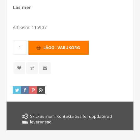
Läs mer
Artikelnr:
115907
Skickas inom:
Kontakta oss för uppdaterad
leveranstid