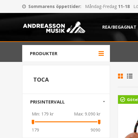
Sommarens öppettider
:
Måndag-Fredag
11-18
Lö
REA/BEGAGNAT
PRODUKTER
TOCA
Göte
PRISINTERVALL
Min:
179 kr
Max:
9.090 kr
179
9090