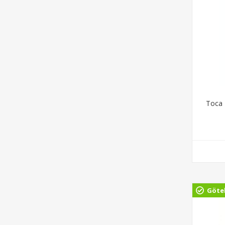
Toca 
Göte