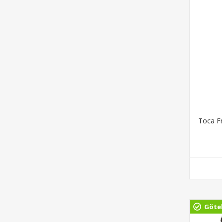
Toca F
Göte