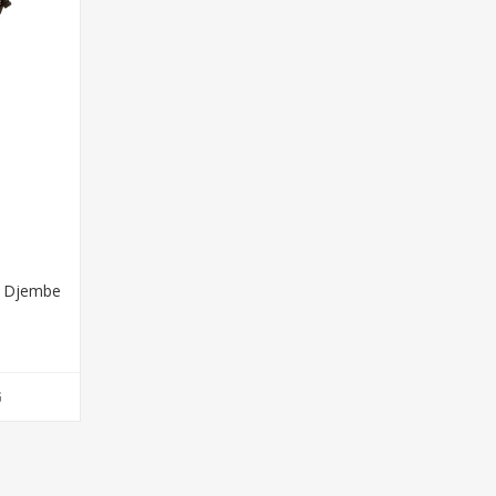
” Djembe
G