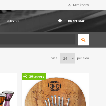
Mitt konto
SERVICE
(0)
artiklar
Visa
per sida
Göteborg