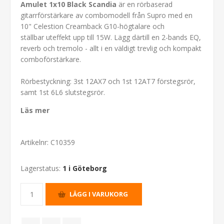
Amulet 1x10 Black Scandia
är en rörbaserad
gitarrförstärkare av combomodell från Supro med en
10" Celestion Creamback G10-högtalare och
ställbar uteffekt upp till 15W. Lägg därtill en 2-bands EQ,
reverb och tremolo - allt i en väldigt trevlig och kompakt
comboförstärkare.
Rörbestyckning: 3st 12AX7 och 1st 12AT7 förstegsrör,
samt 1st 6L6 slutstegsrör.
Läs mer
Artikelnr:
C10359
Lagerstatus:
1 i Göteborg