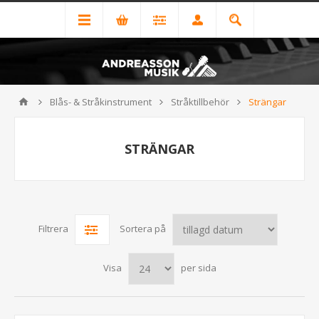
Blås- & Stråkinstrument
Stråktillbehör
Strängar
STRÄNGAR
Filtrera
Sortera på
Visa
per sida