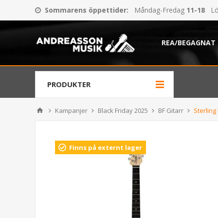
Sommarens öppettider
:
Måndag-Fredag
11-18
Lö
REA/BEGAGNAT
PRODUKTER
Kampanjer
Black Friday 2025
BF Gitarr
Sterling
Finns på externt lager