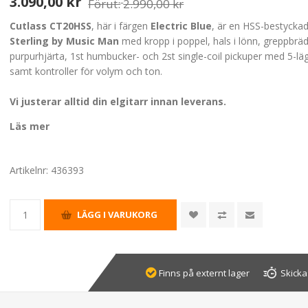
3.090,00 kr
Förut:
2.990,00 kr
Cutlass CT20HSS
, här i färgen
Electric Blue
, är en HSS-bestyckad 
Sterling by Music Man
med kropp i poppel, hals i lönn, greppbräd
purpurhjärta, 1st humbucker- och 2st single-coil pickuper med 5-lä
samt kontroller för volym och ton.
Vi justerar alltid din elgitarr innan leverans.
Läs mer
Artikelnr:
436393
Finns på externt lager
Skicka