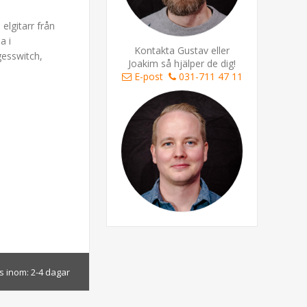
elgitarr från
a i
Kontakta Gustav eller
gesswitch,
Joakim så hjälper de dig!
E-post
031-711 47 11
s inom:
2-4 dagar