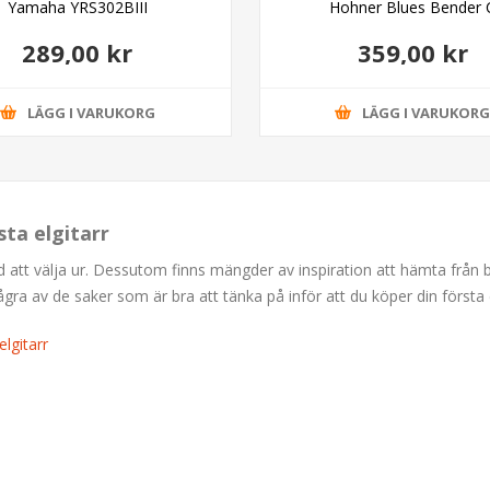
Yamaha YRS302BIII
Hohner Blues Bender 
289,00 kr
359,00 kr
LÄGG I VARUKORG
LÄGG I VARUKOR
sta elgitarr
ud att välja ur. Dessutom finns mängder av inspiration att hämta från
 av de saker som är bra att tänka på inför att du köper din första e
lgitarr