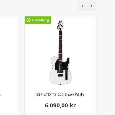
Göteborg
Gö
k
ESP LTD TE-200 Snow White
E
6.090,00 kr