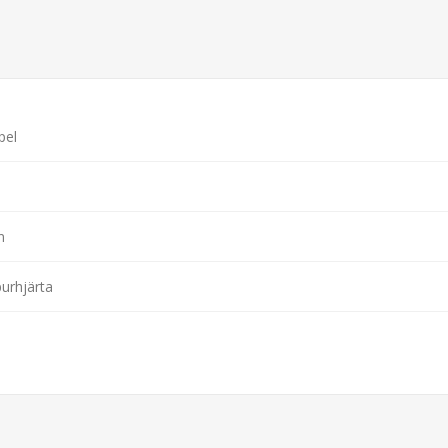
pel
n
urhjärta