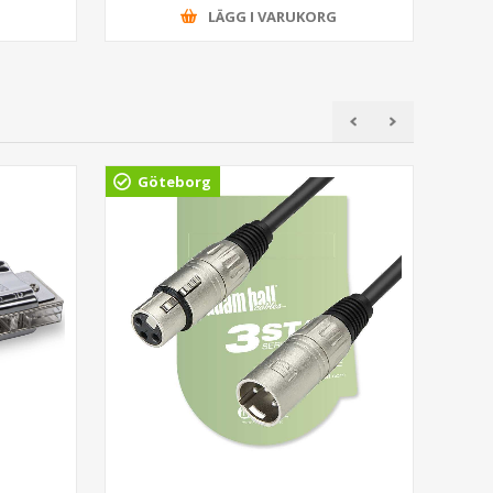
G
LÄGG I VARUKORG
Göteborg
Gö