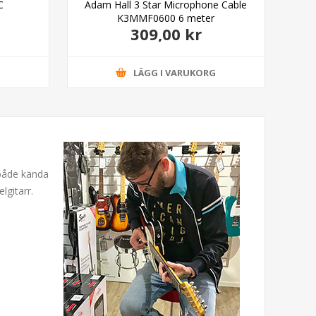
C
Adam Hall 3 Star Microphone Cable
Ada
K3MMF0600 6 meter
309,00 kr
G
LÄGG I VARUKORG
 både kända
lgitarr.