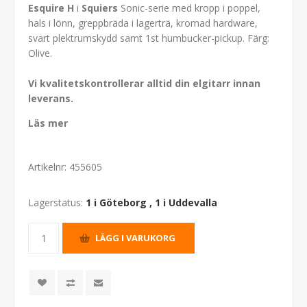
Esquire H
i
Squiers
Sonic-serie med kropp i poppel,
hals i lönn, greppbräda i lagerträ, kromad hardware,
svart plektrumskydd samt 1st humbucker-pickup. Färg:
Olive.
Vi kvalitetskontrollerar alltid din elgitarr innan
leverans.
Läs mer
Artikelnr:
455605
Lagerstatus:
1 i Göteborg
,
1 i Uddevalla