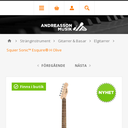
Stränginstrument
Gitarrer & Basar
Elgitarrer
Squier Sonic™ Esquire® H Olive
FÖREGÅENDE
NÄSTA
Finns i butik