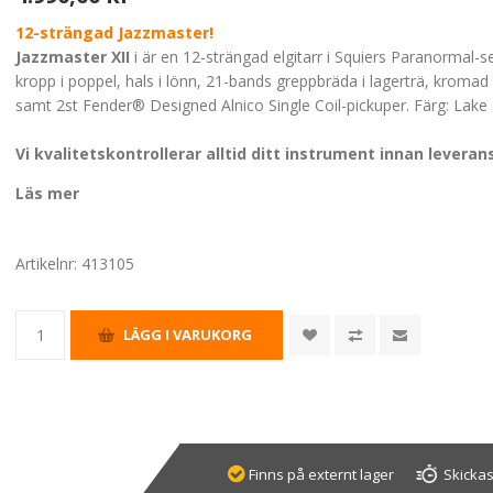
12-strängad Jazzmaster!
Jazzmaster XII
i är en 12-strängad elgitarr i Squiers Paranormal-
kropp i poppel, hals i lönn, 21-bands greppbräda i lagerträ, kroma
samt 2st Fender® Designed Alnico Single Coil-pickuper. Färg: Lake 
Vi kvalitetskontrollerar alltid ditt instrument innan leveran
Läs mer
Artikelnr:
413105
Finns på externt lager
Skickas