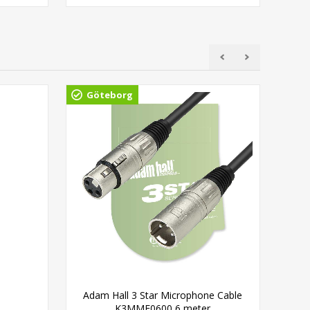
Göteborg
Gö
Adam Hall 3 Star Microphone Cable
Ada
K3MMF0600 6 meter