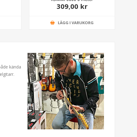
309,00 kr
G
LÄGG I VARUKORG
 både kända
lgitarr.