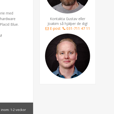
serie med
d hardware
Kontakta Gustav eller
Joakim så hjälper de dig!
Placid Blue.
E-post
031-711 47 11
s!
 inom:
1-2 veckor