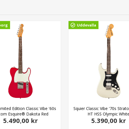
borg
Uddevalla
imited Edition Classic Vibe '60s
Squier Classic Vibe '70s Stra
tom Esquire® Dakota Red
HT HSS Olympic Whit
5.490,00 kr
5.390,00 kr