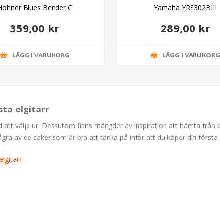
Hohner Blues Bender C
Yamaha YRS302BIII
359,00 kr
289,00 kr
LÄGG I VARUKORG
LÄGG I VARUKOR
sta elgitarr
ud att välja ur. Dessutom finns mängder av inspiration att hämta från
 av de saker som är bra att tänka på inför att du köper din första e
lgitarr