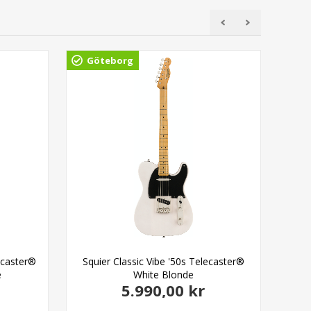
Göteborg
Gö
tocaster®
Squier Classic Vibe '50s Telecaster®
Squ
e
White Blonde
5.990,00 kr