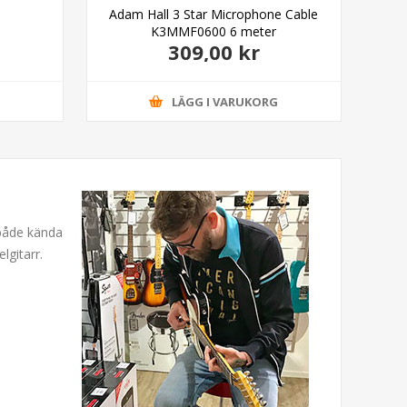
Adam Hall 3 Star Microphone Cable
Cai
K3MMF0600 6 meter
309,00 kr
G
LÄGG I VARUKORG
 både kända
lgitarr.