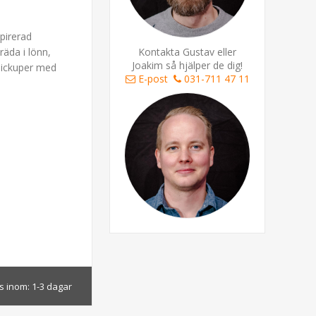
pirerad
räda i lönn,
Kontakta Gustav eller
Joakim så hjälper de dig!
 pickuper med
E-post
031-711 47 11
s inom:
1-3 dagar