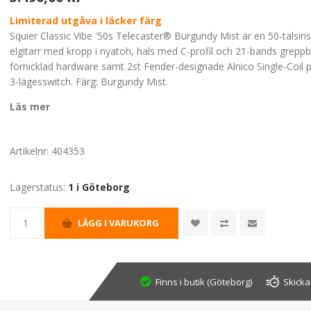
Limiterad utgåva i läcker färg
Squier Classic Vibe '50s Telecaster® Burgundy Mist är en 50-talsins
elgitarr med kropp i nyatoh, hals med C-profil och 21-bands greppb
förnicklad hardware samt 2st Fender-designade Alnico Single-Coil
3-lägesswitch. Färg: Burgundy Mist.
Läs mer
Artikelnr:
404353
Lagerstatus:
1 i Göteborg
Finns i butik (Göteborg)
Skicka