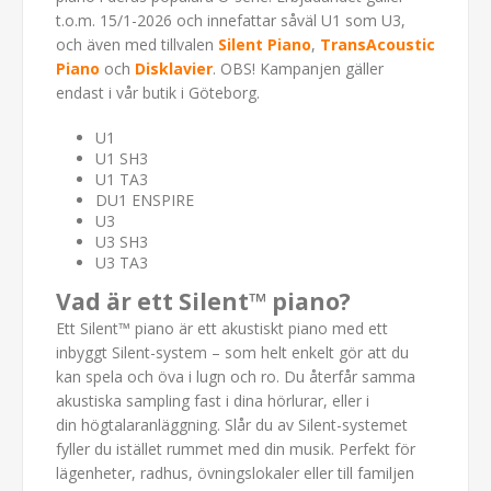
t.o.m. 15/1-2026 och innefattar såväl U1 som U3,
och även med tillvalen
Silent Piano
,
TransAcoustic
Piano
och
Disklavier
. OBS! Kampanjen gäller
endast i vår butik i Göteborg.
U1
U1 SH3
U1 TA3
DU1 ENSPIRE
U3
U3 SH3
U3 TA3
Vad är ett Silent™ piano?
Ett Silent™ piano är ett akustiskt piano med ett
inbyggt Silent-system – som helt enkelt gör att du
kan spela och öva i lugn och ro. Du återfår samma
akustiska sampling fast i dina hörlurar, eller i
din högtalaranläggning. Slår du av Silent-systemet
fyller du istället rummet med din musik. Perfekt för
lägenheter, radhus, övningslokaler eller till familjen