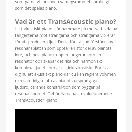
som gärna vill använda vardagsrummet samtidigt
som det spelas piano.
Vad är ett TransAcoustic piano?
I ett akustiskt piano slår hammare på motsatt sida av
tangenterna mot strängarna och strängarna vibrerar
för att producera ljud. Detta första ljud förstärks av
resonansplattan som upptar en stor del av pianots
inre, och hela pianokroppen fungerar som en
resonator och skapar det rika och harmoniskt
komplexa ljudet som är distinkt akustiskt. Föreställ
dig nu ett akustiskt piano där du kan reglera volymen
och samtidigt njuta av pianots ursprungliga
ljudprojicerande konstruktion som bygger på
resonansbordet. Det är Yamahas revolutionerande
TransAcoustic™-piano.