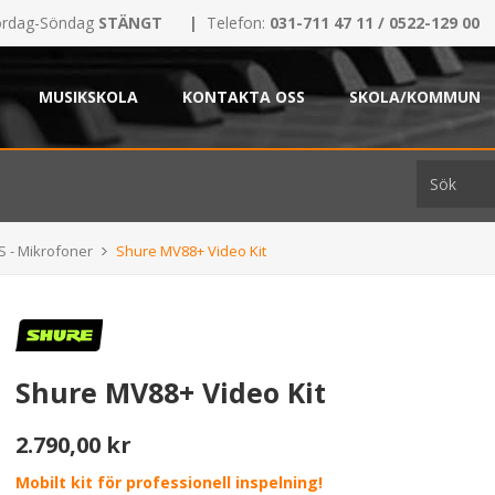
rdag-Söndag
STÄNGT
|
Telefon:
031-711 47 11 / 0522-129 00
MUSIKSKOLA
KONTAKTA OSS
SKOLA/KOMMUN
S - Mikrofoner
Shure MV88+ Video Kit
Shure MV88+ Video Kit
2.790,00 kr
Mobilt kit för professionell inspelning!