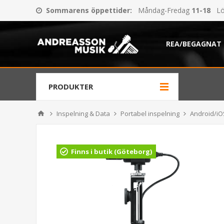
Sommarens öppettider
:
Måndag-Fredag
11-18
Lö
REA/BEGAGNAT
PRODUKTER
Inspelning & Data
Portabel inspelning
Android/iO
Finns i butik (Göteborg)