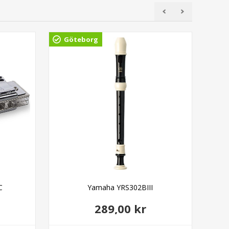
Göteborg
Gö
C
Yamaha YRS302BIII
Ada
289,00 kr