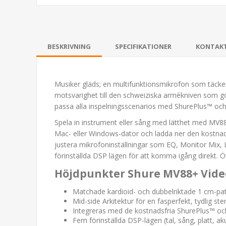
BESKRIVNING
SPECIFIKATIONER
KONTAK
Musiker gläds; en multifunktionsmikrofon som täcker
motsvarighet till den schweiziska armékniven som gör
passa alla inspelningsscenarios med ShurePlus™ o
Spela in instrument eller sång med lätthet med MV88+
Mac- eller Windows-dator och ladda ner den kostnads
justera mikrofoninställningar som EQ, Monitor Mix, 
förinställda DSP lägen för att komma igång direkt. Öv
Höjdpunkter Shure MV88+ Vide
Matchade kardioid- och dubbelriktade 1 cm-patr
Mid-side Arkitektur för en fasperfekt, tydlig ste
Integreras med de kostnadsfria ShurePlus™ oc
Fem förinställda DSP-lägen (tal, sång, platt, ak