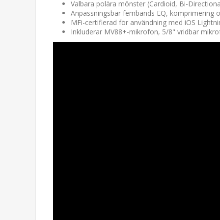
Valbara polära mönster (Cardioid, Bi-Direction
Anpassningsbar fembands EQ, komprimering och 
MFi-certifierad för användning med iOS Lightn
Inkluderar MV88+-mikrofon, 5/8" vridbar mikro