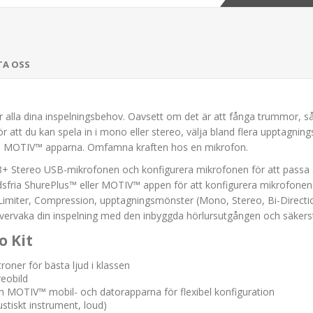
TA OSS
 alla dina inspelningsbehov. Oavsett om det är att fånga trummor, så
 att du kan spela in i mono eller stereo, välja bland flera upptagnin
ch MOTIV™ apparna. Omfamna kraften hos en mikrofon.
 Stereo USB-mikrofonen och konfigurera mikrofonen för att passa alla
fria ShurePlus™ eller MOTIV™ appen för att konfigurera mikrofonen fö
Limiter, Compression, upptagningsmönster (Mono, Stereo, Bi-Directio
ervaka din inspelning med den inbyggda hörlursutgången och säkerställ a
o Kit
oner för bästa ljud i klassen
reobild
h MOTIV™ mobil- och datorapparna för flexibel konfiguration
ustiskt instrument, loud)