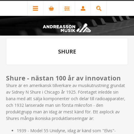
SHURE
Shure - nästan 100 år av innovation
Shure är en amerikansk tillverkare av musikutrustning grundat
av Sidney N Shure i Chicago år 1925. Företaget inledde sin
bana med att sälja komponenter och delar till radioapparater,
och 1932 lanserade man sin första mikrofon - den
produktgrupp man än idag är mest känd för. Ett axplock av
Shures många ikoniska produktlanseringar är:
1939 - Model 55 Unidyne, idag är känd som "Elvis"-