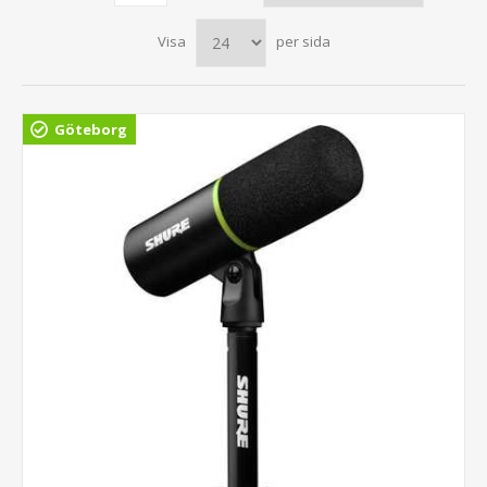
Visa
per sida
Göteborg