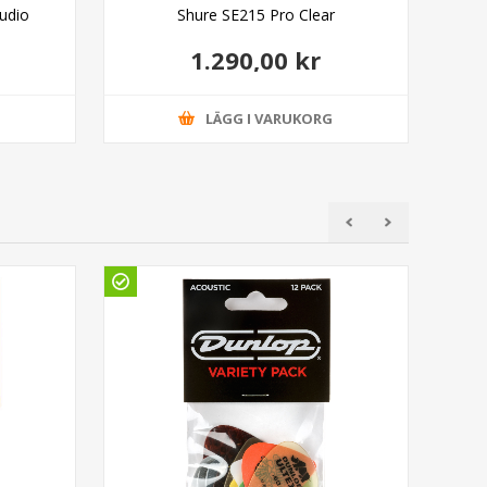
udio
Shure SE215 Pro Clear
1.290,00 kr
G
LÄGG I VARUKORG
Gö