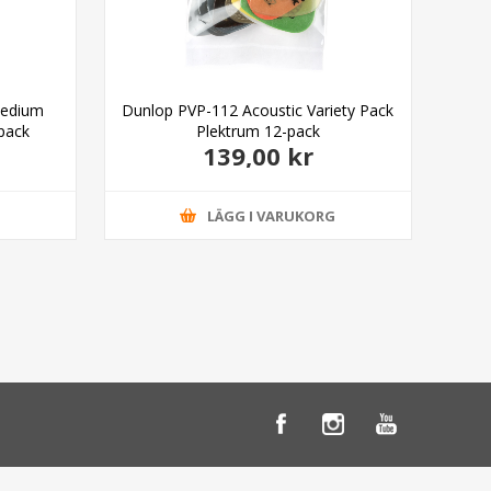
Medium
Dunlop PVP-112 Acoustic Variety Pack
Dun
-pack
Plektrum 12-pack
139,00 kr
G
LÄGG I VARUKORG