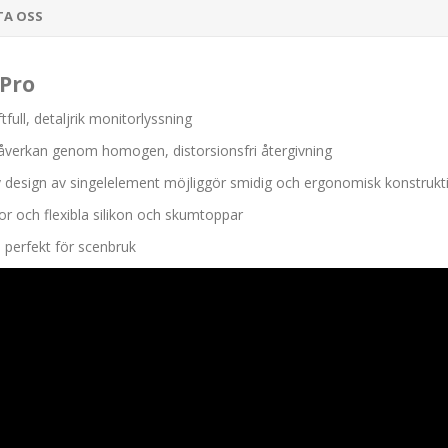
TA OSS
 Pro
ull, detaljrik monitorlyssning
åverkan genom homogen, distorsionsfri återgivning
v design av singelelement möjliggör smidig och ergonomisk konstrukt
r och flexibla silikon och skumtoppar
) perfekt för scenbruk