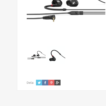
Dela: