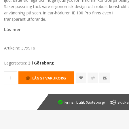
ljud, både vid låga och höga ljudtryck för maximal kontroll på bullri
Säker passning tack vare ergonomisk design och robust konstrukti
användning på scen. In ear-hörluren IE 100 Pro finns även i
transparant utförande.
Läs mer
Artikelnr:
379916
Lagerstatus:
3 i Göteborg
Finns i butik (Göteborg)
Skicka