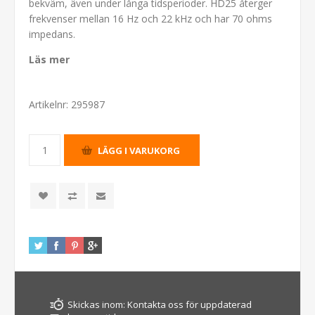
bekväm, även under långa tidsperioder. HD25 återger
frekvenser mellan 16 Hz och 22 kHz och har 70 ohms
impedans.
Läs mer
Artikelnr:
295987
Skickas inom:
Kontakta oss för uppdaterad