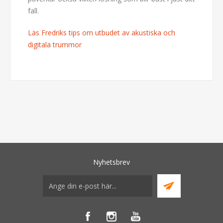
fall.
Läs Fredriks tips om utbudet av akustiska och
digitala trummor
Nyhetsbrev