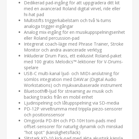
Dedikerad pad-ingång för att uppgradera ditt kit
med en avancerad Roland digital virvel, ride eller
hi-hat pad
Multistifts triggerkabelstam och två ¼-tums
analoga trigger-ingångar
Analog mix-ingång för en musikuppspelningsenhet
eller Roland percussion-pad
Integrerat coach-läge med Phrase Trainer, Stroke
Monitor och andra avancerade verktyg
Inkluderar Drum Pass, ett exklusivt Roland-paket
med 100 gratis Melodics™-lektioner för V-Drums-
spelare
USB-C multi-kanal ljud- och MIDI-anslutning för
sömlös integration med DAW:ar (Digital Audio
Workstations) och mjukvarubaserade instrument
Bluetooth®-ljud för streaming av musik och
backing tracks från en mobil enhet
Ljudinspelning och låtuppspelning via SD-media
PD-12P virveltrumma med trippla piezo-sensorer
och positionssensor
Omgjorda PD-8H och PD-10H tom-pads med
offset-sensorer för naturlig dynamik och minskad
"hot spot" (känslighetsfläck)
Slitstark KD-10 kick-pad med äkta akustisk känsla