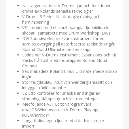
Nästa generations V-Drums-ljud och funktioner
drivna av Rolands senaste teknologier
V-Drums 3 Series-kit för daglig övning och
heminspelning
V31-modul med ett multi-samplat ljudbibliotek
skapat i samarbete med Drum Workshop (DW)
DW Soundworks mjukvaruinstrument för en
sömlös övergång till datorbaserat spelande (ingår i
Roland Cloud Ultimate-medlemskap)
Ladda ner V-Drums Instrument Expansions och Kit
Packs trådlöst med mobilappen Roland Cloud
Connect
Sex månaders Roland Cloud Ultimate-medlemskap
ingår
Stor färgdisplay, intuitivt användargränssnitt och
inbyggd trådlös adapter
EZ Edit-kontroller för snabba ändringar av
stämning, dämpning och instrumenttyper
Medföljande V31 Editor-programvara
(macOS/Windows) och V-Drums Play-app
(iOS/Android)*
Lägg till dina egna ljud med stöd för sample-
import