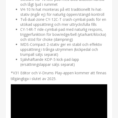
och lågt ljud i rummet
VH-10 hi-hat monteras på ett traditionellt hi-hat-
stativ (ingår ej) för naturlig öppen/stängd-kontroll
Två dual-zone CY-12C-T crash-cymbal-pads för en
utökad uppsättning och mer uttrycksfulla fills
CY-14R-T ride-cymbal-pad med naturlig respons,
triggerfunktion för bow/edge/bell (yta/kant/klocka)
och stöd för choke (dämpning)
MDS-Compact 2-stativ ger en stabil och effektiv
uppsättning i trånga utrymmen (kickpedal och
trumpall säljs separat)
Självhäftande KDP-5 kick-pad-lapp
(ersättningslappar säljs separat)
*V31 Editor och V-Drums Play-appen kommer att finnas
tillgängliga i slutet av 2025.