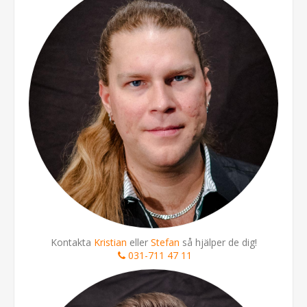
Kontakta
Kristian
eller
Stefan
så hjälper de dig!
031-711 47 11