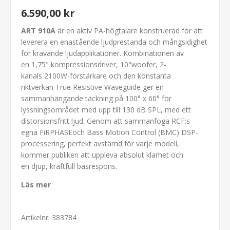
6.590,00 kr
ART 910A
är en aktiv PA-högtalare konstruerad för att
leverera en enastående ljudprestanda och mångsidighet
för krävande ljudapplikationer. Kombinationen av
en 1,75" kompressionsdriver, 10"woofer, 2-
kanals 2100W-förstärkare och den konstanta
riktverkan True Resistive Waveguide ger en
sammanhängande täckning på 100° x 60° för
lyssningsområdet med upp till 130 dB SPL, med ett
distorsionsfritt ljud. Genom att sammanfoga RCF:s
egna FiRPHASEoch Bass Motion Control (BMC) DSP-
processering, perfekt avstämd för varje modell,
kommer publiken att uppleva absolut klarhet och
en djup, kraftfull basrespons.
Läs mer
Artikelnr:
383784