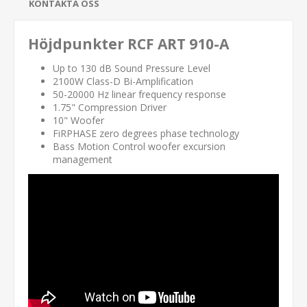
KONTAKTA OSS
Höjdpunkter RCF ART 910-A
Up to 130 dB Sound Pressure Level
2100W Class-D Bi-Amplification
50-20000 Hz linear frequency response
1.75" Compression Driver
10" Woofer
FiRPHASE zero degrees phase technology
Bass Motion Control woofer excursion
management