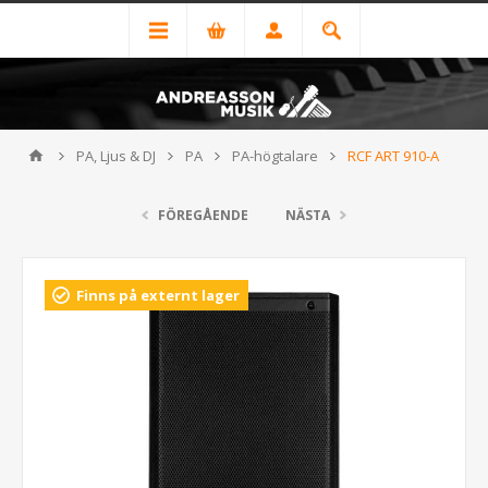
PA, Ljus & DJ
PA
PA-högtalare
RCF ART 910-A
FÖREGÅENDE
NÄSTA
Finns på externt lager