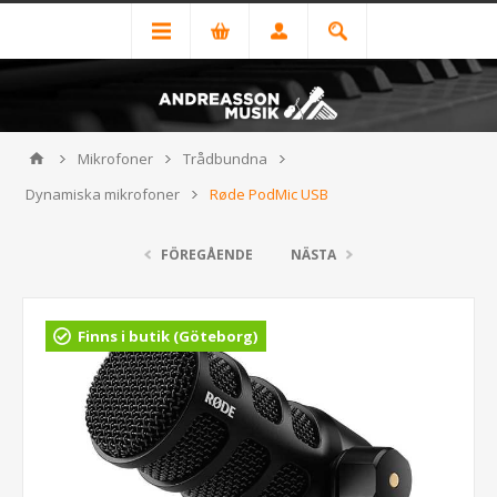
Mikrofoner
Trådbundna
Dynamiska mikrofoner
Røde PodMic USB
FÖREGÅENDE
NÄSTA
Finns i butik (Göteborg)