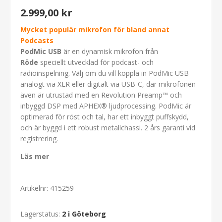
2.999,00 kr
Mycket populär mikrofon för bland annat
Podcasts
PodMic USB
är en dynamisk mikrofon från
Röde
speciellt utvecklad för podcast- och
radioinspelning. Välj om du vill koppla in PodMic USB
analogt via XLR eller digitalt via USB-C, där mikrofonen
även är utrustad med en Revolution Preamp™ och
inbyggd DSP med APHEX® ljudprocessing. PodMic är
optimerad för röst och tal, har ett inbyggt puffskydd,
och är byggd i ett robust metallchassi. 2 års garanti vid
registrering.
Läs mer
Artikelnr:
415259
Lagerstatus:
2 i Göteborg