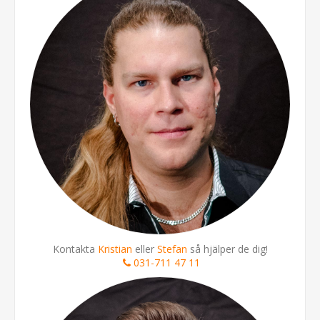
Kontakta
Kristian
eller
Stefan
så hjälper de dig!
031-711 47 11