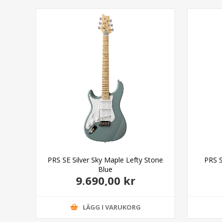
k
PRS SE Silver Sky Maple Lefty Stone
PRS S
Blue
9.690,00 kr
LÄGG I VARUKORG