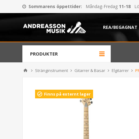
Sommarens öppettider
:
Måndag-Fredag
11-18
Lö
REA/BEGAGNAT
PRODUKTER
Stränginstrument
Gitarrer & Basar
Elgitarrer
P
Finns på externt lager