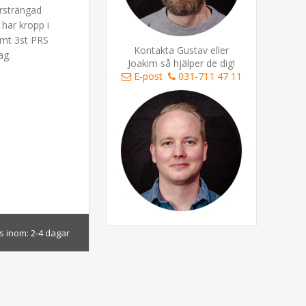
ersträngad
har kropp i
amt 3st PRS
Kontakta Gustav eller
ag.
Joakim så hjälper de dig!
E-post
031-711 47 11
s inom:
2-4 dagar