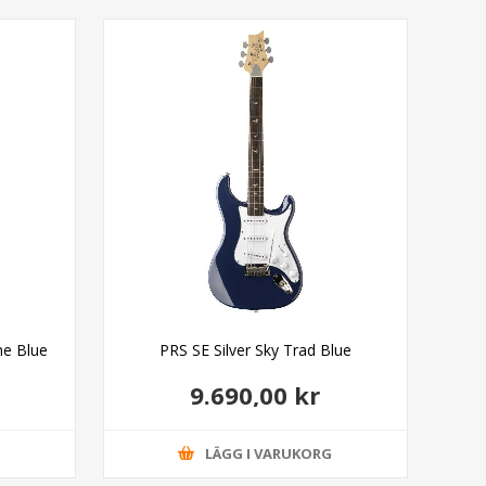
ne Blue
PRS SE Silver Sky Trad Blue
PR
9.690,00 kr
G
LÄGG I VARUKORG