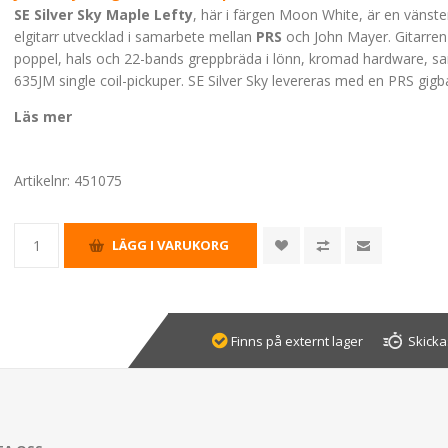
SE Silver Sky Maple Lefty
, här i färgen Moon White, är en vänst
elgitarr utvecklad i samarbete mellan
PRS
och John Mayer. Gitarren 
poppel, hals och 22-bands greppbräda i lönn, kromad hardware, s
635JM single coil-pickuper. SE Silver Sky levereras med en PRS gigb
Läs mer
Artikelnr:
451075
Finns på externt lager
Skicka