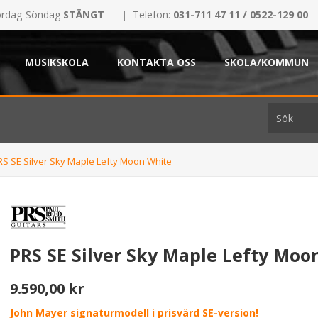
rdag-Söndag
STÄNGT
|
Telefon:
031-711 47 11 / 0522-129 00
MUSIKSKOLA
KONTAKTA OSS
SKOLA/KOMMUN
RS SE Silver Sky Maple Lefty Moon White
PRS SE Silver Sky Maple Lefty Moo
9.590,00 kr
John Mayer signaturmodell i prisvärd SE-version!