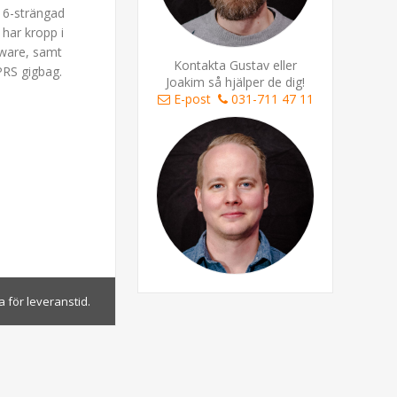
d 6-strängad
har kropp i
dware, samt
Kontakta Gustav eller
PRS gigbag.
Joakim så hjälper de dig!
E-post
031-711 47 11
 för leveranstid.