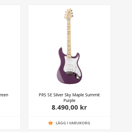
Gö
Green
PRS SE Silver Sky Maple Summit
Purple
8.490,00 kr
G
LÄGG I VARUKORG