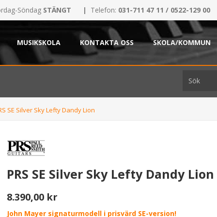
rdag-Söndag
STÄNGT
|
Telefon:
031-711 47 11 / 0522-129 00
MUSIKSKOLA
KONTAKTA OSS
SKOLA/KOMMUN
RS SE Silver Sky Lefty Dandy Lion
PRS SE Silver Sky Lefty Dandy Lion
8.390,00 kr
John Mayer signaturmodell i prisvärd SE-version!