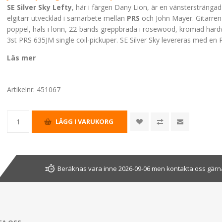
SE Silver Sky Lefty
, här i färgen Dany Lion, är en vänsterstränga
elgitarr utvecklad i samarbete mellan
PRS
och John Mayer. Gitarren 
poppel, hals i lönn, 22-bands greppbräda i rosewood, kromad har
3st PRS 635JM single coil-pickuper. SE Silver Sky levereras med en 
Läs mer
Artikelnr:
451067
Beräknas vara inne 2026-09-06 men kontakta oss gärna