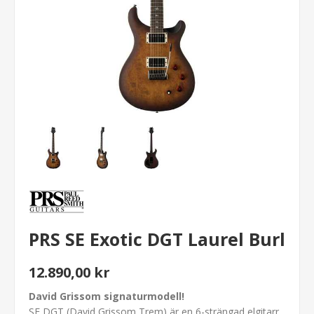
PRS SE Exotic DGT Laurel Burl
12.890,00 kr
David Grissom signaturmodell!
SE DGT (David Grissom Trem) är en 6-strängad elgitarr