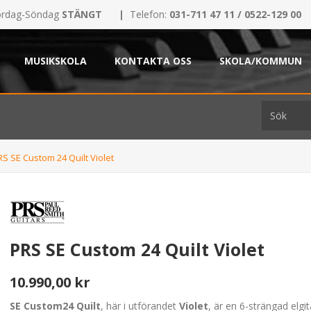
rdag-Söndag
STÄNGT
|
Telefon:
031-711 47 11 / 0522-129 00
MUSIKSKOLA
KONTAKTA OSS
SKOLA/KOMMUN
RS SE Custom 24 Quilt Violet
PRS SE Custom 24 Quilt Violet
10.990,00 kr
SE Custom24 Quilt
, här i utförandet
Violet
, är en 6-strängad elgit