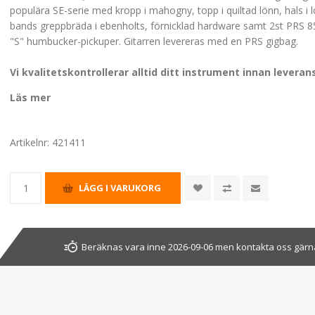
populära SE-serie med kropp i mahogny, topp i quiltad lönn, hals i 
bands greppbräda i ebenholts, förnicklad hardware samt 2st PRS 8
"S" humbucker-pickuper. Gitarren levereras med en PRS gigbag.
Vi kvalitetskontrollerar alltid ditt instrument innan leveran
Läs mer
Artikelnr:
421411
Beräknas vara inne 2026-09-06 men kontakta oss gärna