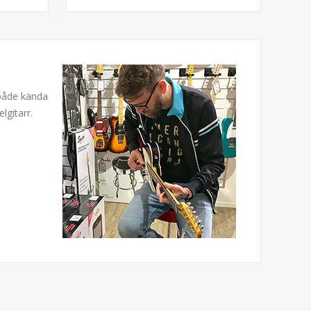
 både kända
lgitarr.