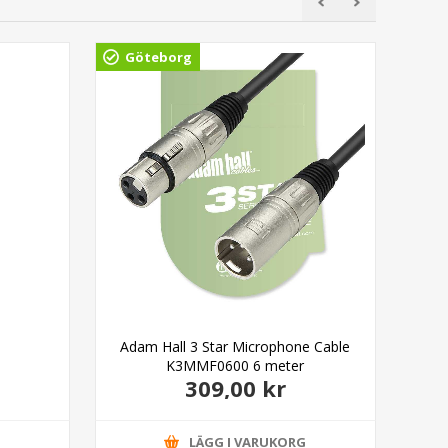
Göteborg
Gö
Adam Hall 3 Star Microphone Cable
Ada
K3MMF0600 6 meter
309,00 kr
G
LÄGG I VARUKORG