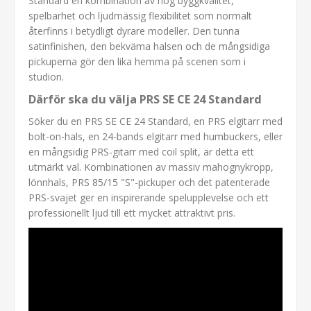
Standard en kombination av hög byggkvalitet,
spelbarhet och ljudmässig flexibilitet som normalt
återfinns i betydligt dyrare modeller. Den tunna
satinfinishen, den bekväma halsen och de mångsidiga
pickuperna gör den lika hemma på scenen som i
studion.
Därför ska du välja PRS SE CE 24 Standard
Söker du en PRS SE CE 24 Standard, en PRS elgitarr med
bolt-on-hals, en 24-bands elgitarr med humbuckers, eller
en mångsidig PRS-gitarr med coil split, är detta ett
utmärkt val. Kombinationen av massiv mahognykropp,
lönnhals, PRS 85/15 "S"-pickuper och det patenterade
PRS-svajet ger en inspirerande spelupplevelse och ett
professionellt ljud till ett mycket attraktivt pris.