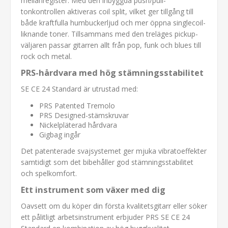
mellanregister. Med den inbyggda push/pull-
tonkontrollen aktiveras coil split, vilket ger tillgång till
både kraftfulla humbuckerljud och mer öppna singlecoil-
liknande toner. Tillsammans med den treläges pickup-
väljaren passar gitarren allt från pop, funk och blues till
rock och metal.
PRS-hårdvara med hög stämningsstabilitet
SE CE 24 Standard är utrustad med:
PRS Patented Tremolo
PRS Designed-stämskruvar
Nickelpläterad hårdvara
Gigbag ingår
Det patenterade svajsystemet ger mjuka vibratoeffekter
samtidigt som det bibehåller god stämningsstabilitet
och spelkomfort.
Ett instrument som växer med dig
Oavsett om du köper din första kvalitetsgitarr eller söker
ett pålitligt arbetsinstrument erbjuder PRS SE CE 24