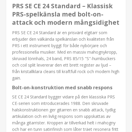
PRS SE CE 24 Standard – Klassisk
PRS-spelkänsla med bolt-on-
attack och modern mångsidighet
PRS SE CE 24 Standard är en prisvärd elgitarr som
erbjuder den välkända spelkänslan och kvaliteten från
PRS i ett instrument byggt för både nybörjare och
professionella musiker. Med en massiv mahognykropp,
skruvad lönnhals, 24 band, PRS 85/15 "S"-humbuckers
och coil split levererar den ett brett register av ljud –
från kristallklara cleans till kraftfull rock och modern high
gain.
Bolt-on-konstruktion med snabb respons
SE CE 24 Standard bygger vidare på den klassiska PRS
CE-serien som introducerades 1988. Den skruvade
halskonstruktionen ger gitarren en snabb attack, tydlig
artikulation och en livlig respons som uppskattas av
många gitarrister. Kroppen är tillverkad helt i mahogny
och har en tunn satinfinish som låter träet resonera fritt