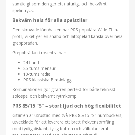
samtidigt som den ger ett naturligt och bekvämt
spelintryck.
Bekväm hals för alla spelstilar
Den skruvade lönnhalsen har PRS populära Wide Thin-
profil, vilket ger en snabb och lättspelad känsla över hela
greppbrädan.
Greppbrädan i rosenträ har:
24 band
25-tums mensur
10-tums radie
PRS klassiska Bird-inlägg
Kombinationen gör gitarren perfekt för både tekniskt
solospel och bekvämt rytmkomp.
PRS 85/15 "S" – stort ljud och hög flexibilitet
Gitarren är utrustad med två PRS 85/15 "S" humbuckers,
utvecklade för att leverera ett brett frekvensomfång
med tydlig diskant, fyllig botten och välbalanserat