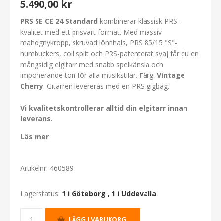
5.490,00 kr
PRS SE CE 24 Standard
kombinerar klassisk PRS-
kvalitet med ett prisvärt format. Med massiv
mahognykropp, skruvad lönnhals, PRS 85/15 "S"-
humbuckers, coil split och PRS-patenterat svaj får du en
mångsidig elgitarr med snabb spelkänsla och
imponerande ton för alla musikstilar. Färg:
Vintage
Cherry
. Gitarren levereras med en PRS gigbag.
Vi kvalitetskontrollerar alltid din elgitarr innan
leverans.
Läs mer
Artikelnr:
460589
Lagerstatus:
1 i Göteborg
,
1 i Uddevalla