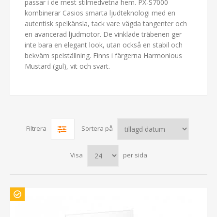
passar i de mest stilmedvetna hem. PX-S7000
kombinerar Casios smarta ljudteknologi med en
autentisk spelkänsla, tack vare vägda tangenter och
en avancerad ljudmotor. De vinklade träbenen ger
inte bara en elegant look, utan också en stabil och
bekväm spelställning.
Finns i färgerna Harmonious
Mustard (gul), vit och svart.
Filtrera
Sortera på
Visa
per sida